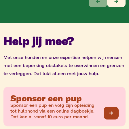
van
10
Help jij mee?
Met onze honden en onze expertise helpen wij mensen
met een beperking obstakels te overwinnen en grenzen
te verleggen. Dat lukt alleen met jouw hulp.
Sponsor een pup
Sponsor een pup en volg zijn opleiding
tot hulphond via een online dagboekje.
Dat kan al vanaf 10 euro per maand.