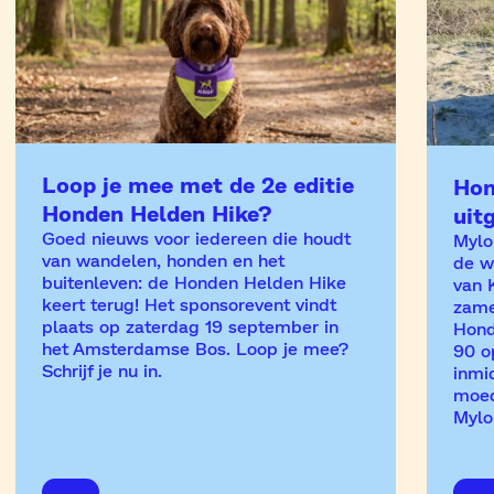
Loop je mee met de 2e editie
Hon
Honden Helden Hike?
uit
Goed nieuws voor iedereen die houdt
Mylo 
van wandelen, honden en het
de w
buitenleven: de Honden Helden Hike
van 
keert terug! Het sponsorevent vindt
zame
plaats op zaterdag 19 september in
Hond
het Amsterdamse Bos. Loop je mee?
90 o
Schrijf je nu in.
inmi
moed
Mylo