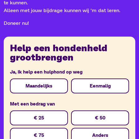
te kunnen.
Alleen met jouw bijdrage kunnen wij ‘m dat leren.
Doneer nu!
Help een hondenheld
grootbrengen
Ja, ik help een hulphond op weg
Donation
Maandelijks
Eenmalig
Period
Met een bedrag van
Donation
€ 25
€ 50
Amount
€ 75
Anders