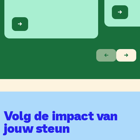
Verhaal
1
van
10
Volg de impact van
jouw steun