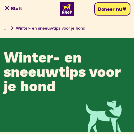
Skip
Sluit
Doneer nu
Menu
to
content
...
Winter- en sneeuwtips voor je hond
Winter- en
sneeuwtips voor
je hond