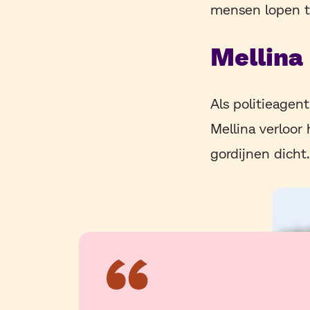
mensen lopen te
Mellina
Als politieagen
Mellina verloo
gordijnen dicht.