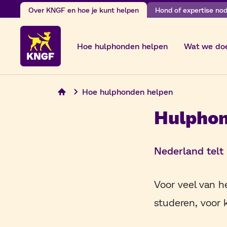
Skip
Over KNGF en hoe je kunt helpen
Hond of expertise nodi
to
content
Hoe hulphonden helpen
Wat we do
Hoe hulphonden helpen
Hulphon
Nederland telt
Voor veel van h
studeren, voor 