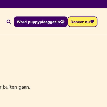
Word puppypleeggezin
Doneer nu
Zoeken
r buiten gaan,