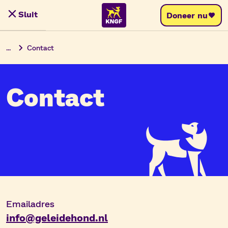
Skip
Sluit
Doneer nu
Menu
to
content
...
Contact
Contact
Contactinformatie
Emailadres
info@geleidehond.nl