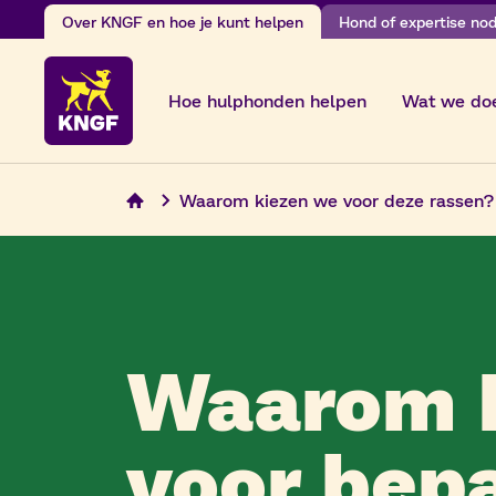
Skip
Over KNGF en hoe je kunt helpen
Hond of expertise nodi
to
content
Hoe hulphonden helpen
Wat we do
Waarom kiezen we voor deze rassen?
Waarom 
voor bep