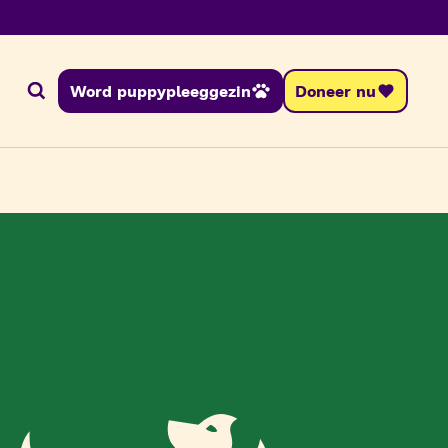
Word puppypleeggezin
Doneer nu
Zoeken