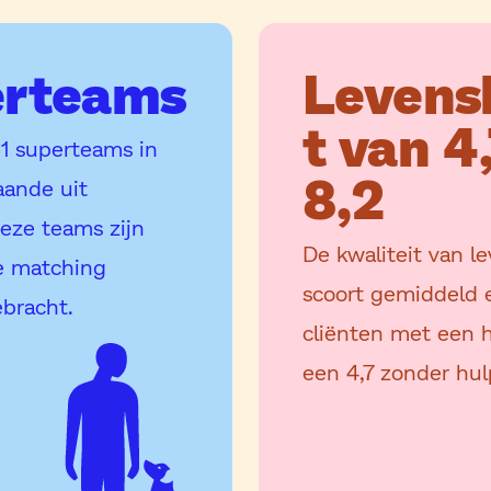
erteams
Levens
t van 4
61 superteams in
8,2
aande uit
eze teams zijn
De kwaliteit van 
e matching
scoort gemiddeld 
ebracht.
cliënten met een h
een 4,7 zonder hu