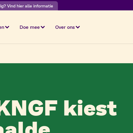
g? Vind hier alle informatie
en
Doe mee
Over ons
KNGF kiest
aalde