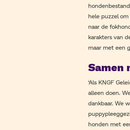
hondenbestand. 
hele puzzel om 
naar de fokhond
karakters van d
maar met een ge
Samen 
‘Als KNGF Gelei
alleen doen. We
dankbaar. We 
puppypleeggezi
honden met een