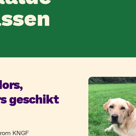
ssen
ors,
s geschikt
aarom KNGF