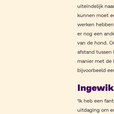
uiteindelijk na
kunnen moet ee
werken hebben o
er nog een ande
van de hond. Om
afstand tussen b
manier met de 
bijvoorbeeld een
Ingewik
‘Ik heb een fan
uitdaging om er