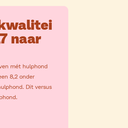
kwalitei
,7 naar
leven mét hulphond
een 8,2 onder
ulphond. Dit versus
lphond.