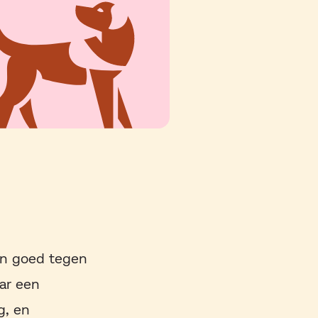
 en goed tegen
ar een
g, en