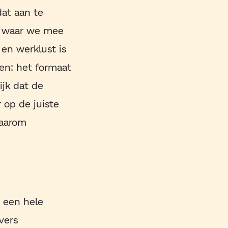
dat aan te
n waar we mee
 en werklust is
sen: het formaat
jk dat de
 op de juiste
daarom
s een hele
vers