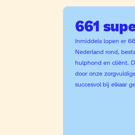
661 sup
Inmiddels lopen er 6
Nederland rond, best
hulphond en cliënt. D
door onze zorgvuldig
succesvol bij elkaar g