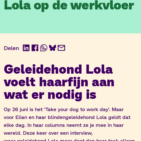
Lola op de werkvloer
Delen
LinkedIn
Facebook
WhatsApp
BlueSky
E-
mail
Geleidehond Lola
voelt haarfijn aan
wat er nodig is
Op 26 juni is het ‘Take your dog
to
work
day
‘. Maar
voor
Elian
en haar blindengeleidehond Lola geldt dat
elke dag. In haar columns neemt ze je mee in haar
wereld. Deze keer over een interview,
waar
geleidehond
Lola
meer doet dan haar taak alleen