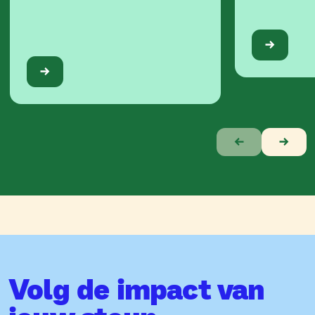
Verhaal
1
van
10
Volg de impact van