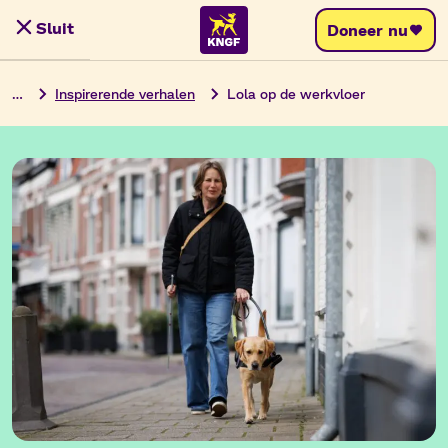
Ga
Sluit
Doneer nu
Menu
naar
de
…
Inspirerende verhalen
Lola op de werkvloer
inhoud