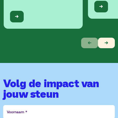
Verhaal
1
van
10
Volg de impact van
jouw steun
Voornaam