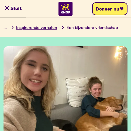
Ga
Sluit
Doneer nu
Menu
naar
de
…
Inspirerende verhalen
Een bijzondere vriendschap
inhoud