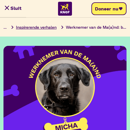
Ga
Sluit
Doneer nu
Menu
naar
de
…
Inspirerende verhalen
Werknemer van de Ma(a)nd: blindengeleidehond Micha
inhoud