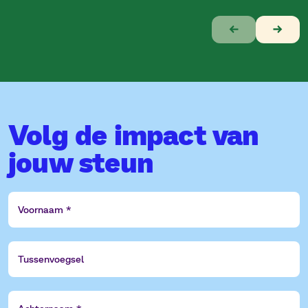
Verhaal
1
van
5
Volg de impact van
jouw steun
Voornaam
Tussenvoegsel
Achternaam