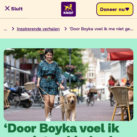
Ga
Sluit
Doneer nu
Menu
naar
de
…
Inspirerende verhalen
‘Door Boyka voel ik me niet gehinderd door mijn beperking’
inhoud
‘Door Boyka voel ik