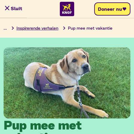
Ga
Sluit
Doneer nu
Menu
naar
de
…
Inspirerende verhalen
Pup mee met vakantie
inhoud
Pup mee met