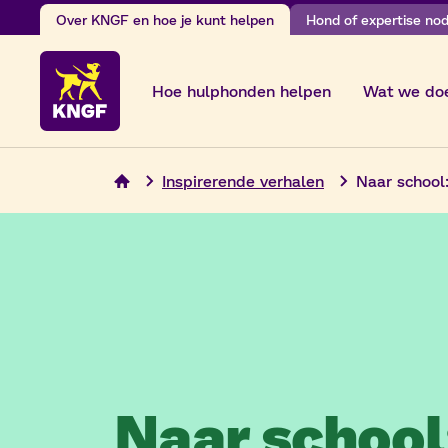
Ga
Over KNGF en hoe je kunt helpen
Hond of expertise nodi
naar
de
Hoe hulphonden helpen
Wat we do
inhoud
Inspirerende verhalen
Naar school:
Naar school: