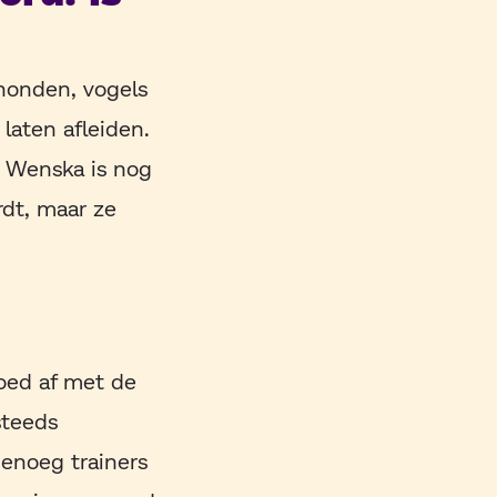
 honden, vogels
laten afleiden.
. Wenska is nog
rdt, maar ze
oed af met de
steeds
genoeg trainers