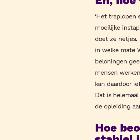
‘Het traplopen 
moeilijke instap
doet ze netjes.
in welke mate W
beloningen geef
mensen werken e
kan daardoor ie
Dat is helemaal
de opleiding aa
Hoe beo
stabiel 