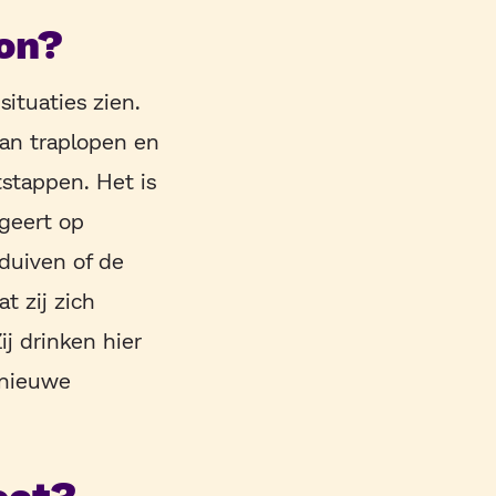
ion?
ituaties zien.
 kan traplopen en
itstappen. Het is
ageert op
 duiven of de
t zij zich
j drinken hier
d nieuwe
oet?