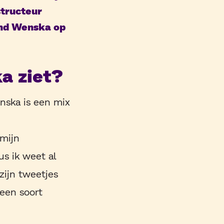
structeur
ond Wenska op
ka ziet?
enska is een mix
 mijn
us ik weet al
zijn tweetjes
 een soort