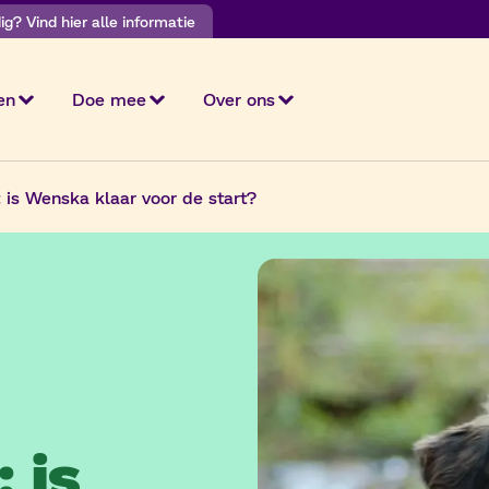
g? Vind hier alle informatie
en
Doe mee
Over ons
 is Wenska klaar voor de start?
 is