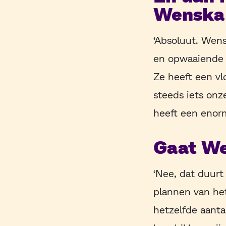
Wenska
‘Absoluut. Wens
en opwaaiende b
Ze heeft een vl
steeds iets onz
heeft een enor
Gaat We
‘Nee, dat duur
plannen van het
hetzelfde aanta