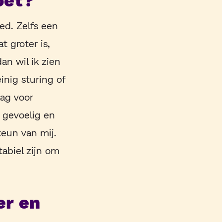
ed. Zelfs een
t groter is,
an wil ik zien
nig sturing of
aag voor
 gevoelig en
teun van mij.
tabiel zijn om
er en