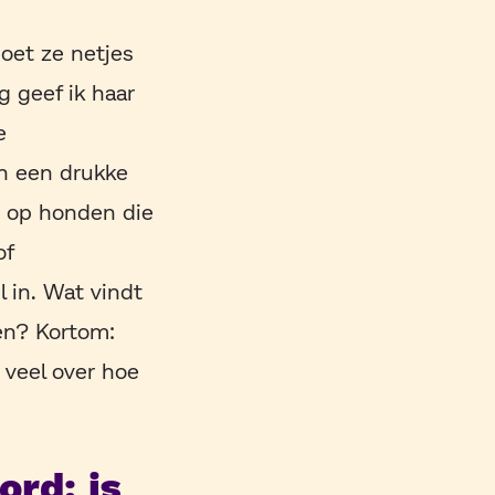
oet ze netjes
 geef ik haar
e
n een drukke
t op honden die
of
 in. Wat vindt
en? Kortom:
 veel over hoe
rd: is