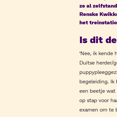
ze al zelfstan
Renske Kwikke
het treinstati
Is dit d
‘Nee, ik kende 
Duitse herder/g
puppypleeggezi
begeleiding. Ik
een beetje wat 
op stap voor haa
examen om te be