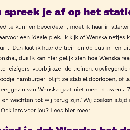
spreek je af op het stat
 te kunnen beoordelen, moet ik haar in allerlei s
aarvoor een ideale plek. Ik kijk of Wenska netjes
n durft. Dan laat ik haar de trein en de bus in- en u
ionshal, dus ik kan hier gelijk zien hoe Wenska re
te reizigers, voorbijrazende treinen, opvliegende
odje hamburger: blijft ze stabiel doorlopen, of laa
leeggezin van Wenska gaat niet mee trouwens. Zi
 en wachten tot wij terug zijn.’ Wij zoeken altij
Ook iets voor jou? Lees hier meer
 vind je dat Wenska het d