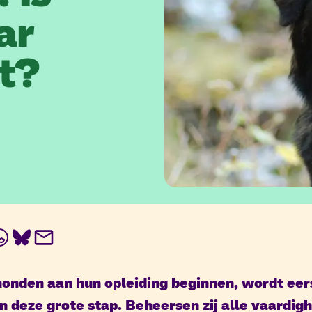
ar
rt?
In
ebook
WhatsApp
BlueSky
E-
mail
onden aan hun opleiding beginnen, wordt eerst
an deze grote stap. Beheersen zij alle vaardig