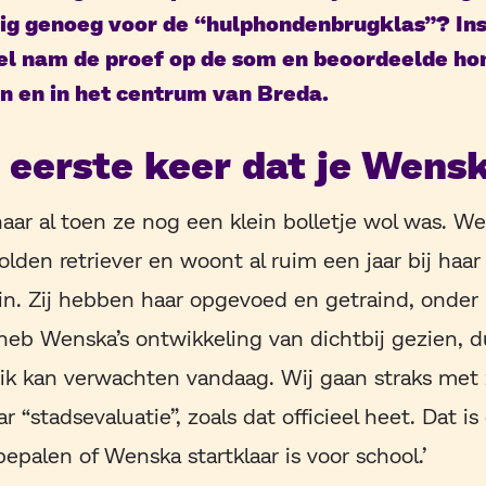
dig genoeg voor de “hulphondenbrugklas”? In
l nam de proef op de som en beoordeelde h
on en in het centrum van Breda.
e eerste keer dat je Wens
haar al toen ze nog een klein bolletje wol was. W
olden retriever en woont al ruim een jaar bij haar
n. Zij hebben haar opgevoed en getraind, onder
 heb Wenska’s ontwikkeling van dichtbij gezien, d
ik kan verwachten vandaag. Wij gaan straks met 
r “stadsevaluatie”, zoals dat officieel heet. Dat is
palen of Wenska startklaar is voor school.’