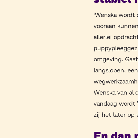
‘Wenska wordt 
vooraan kunnen 
allerlei opdrac
puppypleeggezi
omgeving. Gaat
langslopen, een
wegwerkzaamhed
Wenska van al 
vandaag wordt W
zij het later op
En dan 