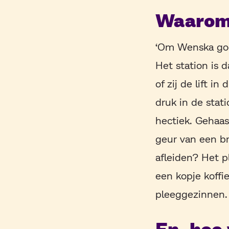
Waarom 
‘Om Wenska goed
Het station is d
of zij de lift i
druk in de stat
hectiek. Gehaas
geur van een bro
afleiden? Het p
een kopje koffie
pleeggezinnen. 
En, hoe