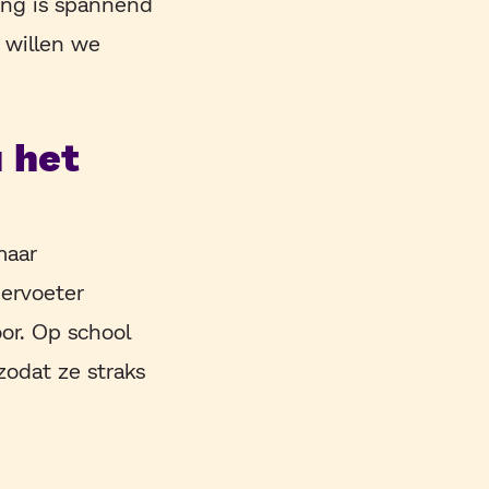
ing is spannend
 willen we
 het
 maar
iervoeter
or. Op school
odat ze straks