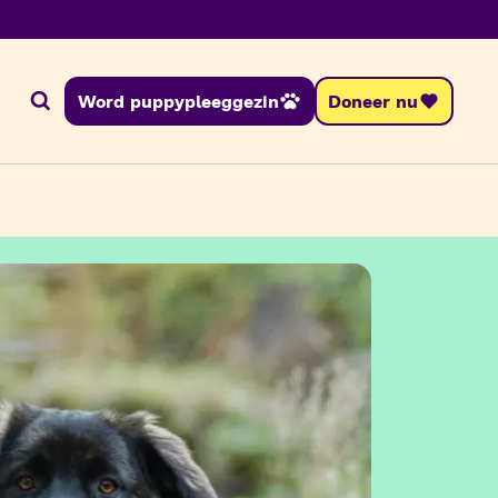
Word puppypleeggezin
Doneer nu
Zoeken