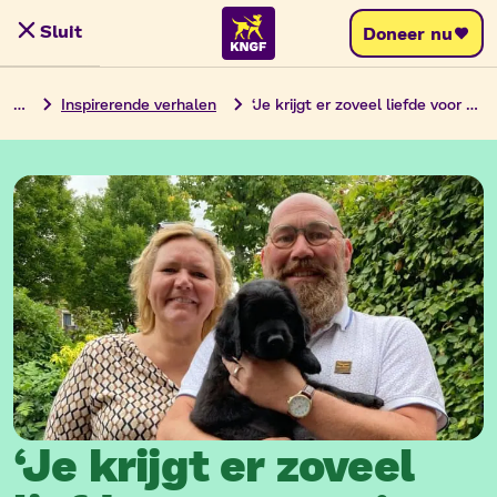
Ga
Sluit
Doneer nu
Menu
naar
de
…
Inspirerende verhalen
‘Je krijgt er zoveel liefde voor terug’
inhoud
‘Je krijgt er zoveel