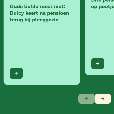
Oude liefde roest niet:
op pootj
Dulcy keert na pensioen
terug bij pleeggezin
Verhaal
1
van
10