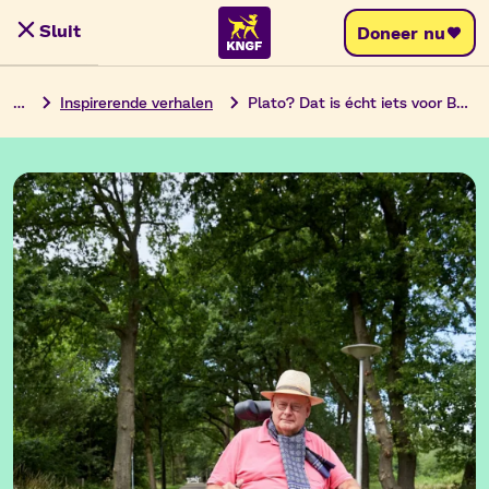
Ga
Sluit
Doneer nu
Menu
naar
de
…
Inspirerende verhalen
Plato? Dat is écht iets voor Bert!
inhoud