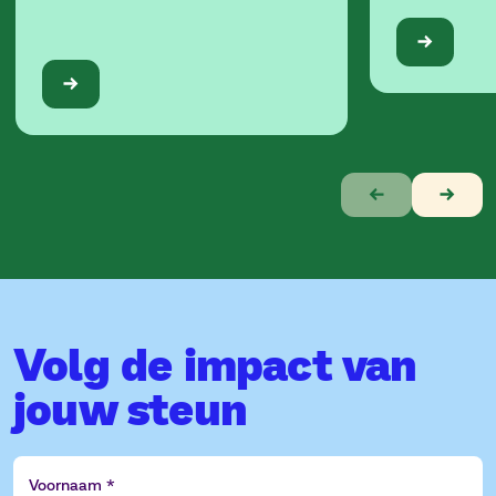
Verhaal
1
van
10
Volg de impact van
jouw steun
Voornaam