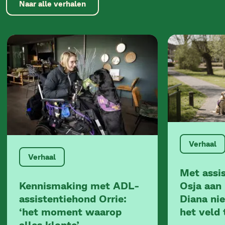
Naar alle verhalen
Verhaal
Verhaal
Met assi
Kennismaking met ADL-
Osja aan 
assistentiehond Orrie:
Diana nie
‘het moment waarop
het veld 
alles klopte’