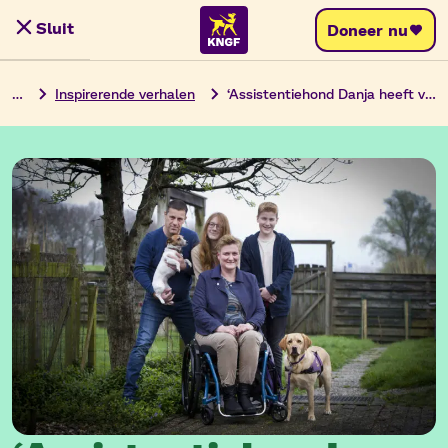
Ga
Sluit
Doneer nu
Menu
naar
de
…
Inspirerende verhalen
‘Assistentiehond Danja heeft van ons weer een gezin gemaakt’
inhoud