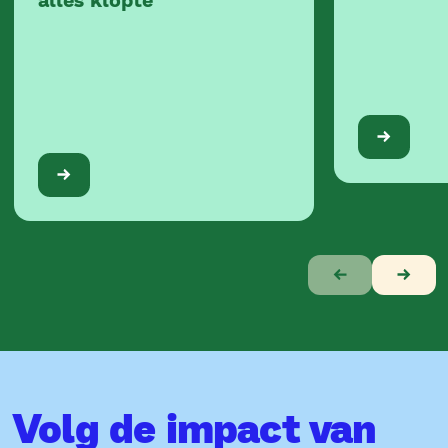
Verhaal
1
van
10
Volg de impact van