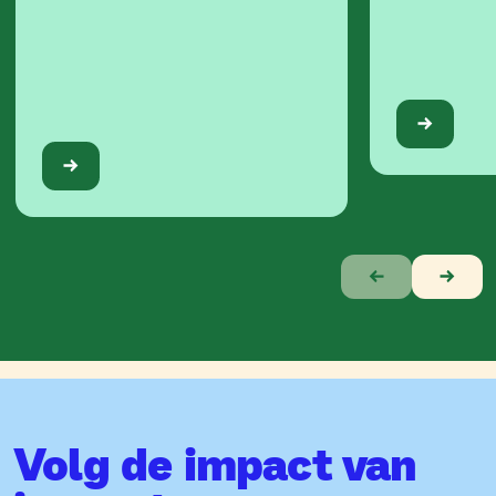
Verhaal
1
van
10
Volg de impact van