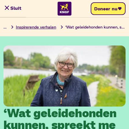
Ga
Sluit
Doneer nu
Menu
naar
de
…
Inspirerende verhalen
‘Wat geleidehonden kunnen, spreekt me enorm aan’
inhoud
‘Wat geleidehonden
kunnen, spreekt me