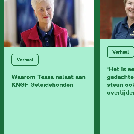
Verhaal
Verhaal
‘Het is ee
Waarom Tessa nalaat aan
gedachte
KNGF Geleidehonden
steun oo
overlijd