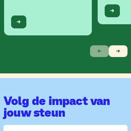
Verhaal
1
van
10
Volg de impact van
jouw steun
Voornaam