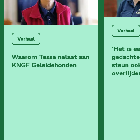
Verhaal
Verhaal
‘Het is ee
Waarom Tessa nalaat aan
gedachte
KNGF Geleidehonden
steun oo
overlijd