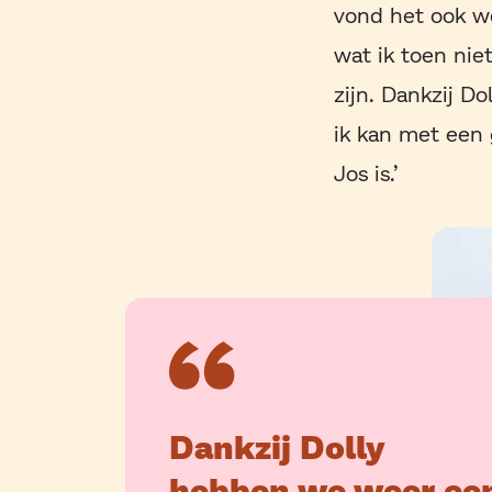
vond het ook w
wat ik toen nie
zijn. Dankzij D
ik kan met een 
Jos is.’
Dankzij Dolly
hebben we weer ee