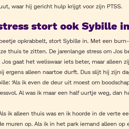
ut, waar hij gericht hulp krijgt voor zijn PTSS.
stress stort ook Sybille i
 beetje opkrabbelt, stort Sybille in. Met een burn
ze thuis te zitten. De jarenlange stress om Jos b
os gaat het weliswaar iets beter, maar alleen zij
ij ergens alleen naartoe durft. Dus slijt hij zijn d
ille: ‘Als ik even de deur uit moest om boodscha
essvol. Al was ik maar een half uurtje weg, dan ha
Als ik alleen thuis was en ik hoorde in de verte e
de muren op. Als ik in het park iemand alleen op