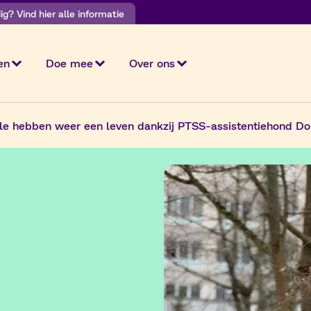
g? Vind hier alle informatie
en
Doe mee
Over ons
lle hebben weer een leven dankzij PTSS-assistentiehond Do