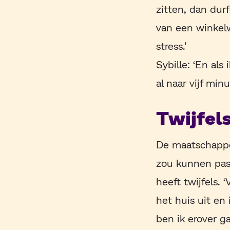
zitten, dan durf
van een winkelw
stress.’
Sybille: ‘En al
al naar vijf min
Twijfel
De maatschappel
zou kunnen pass
heeft twijfels
het huis uit en
ben ik erover 