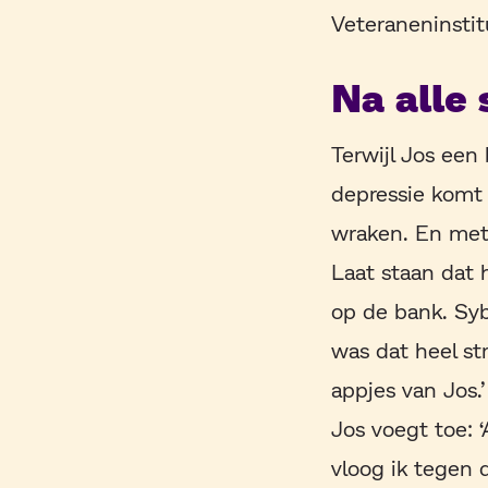
Veteraneninstitu
Na alle 
Terwijl Jos een
depressie komt 
wraken. En met J
Laat staan dat h
op de bank. Syb
was dat heel str
appjes van Jos.’
Jos voegt toe: ‘
vloog ik tegen 