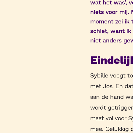
wat het was’, v
niets voor mij
moment zei ik t
schiet, want ik
niet anders ge
Eindelij
Sybille voegt t
met Jos. En da
aan de hand was
wordt getrigger
maat vol voor Sy
mee. Gelukkig d