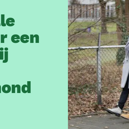
le
r een
ij
hond