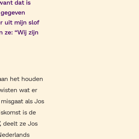
want dat is
n gegeven
 uit mijn slof
 ze: “Wij zijn
g aan het houden
wisten wat er
 misgaat als Jos
iskomst is de
, deelt ze Jos
 Nederlands