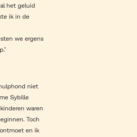
 al het geluid
te ik in de
oesten we ergens
p.’
 hulphond niet
me Sybille
 kinderen waren
beginnen. Toch
 ontmoet en ik