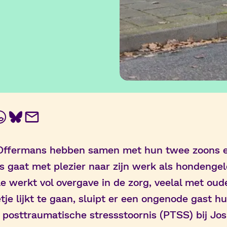
In
ebook
WhatsApp
BlueSky
E-
mail
 Offermans hebben samen met hun twee zoons e
s gaat met plezier naar zijn werk als hondengele
lle werkt vol overgave in de zorg, veelal met oud
etje lijkt te gaan, sluipt er een ongenode gast h
posttraumatische stressstoornis (PTSS) bij Jos.