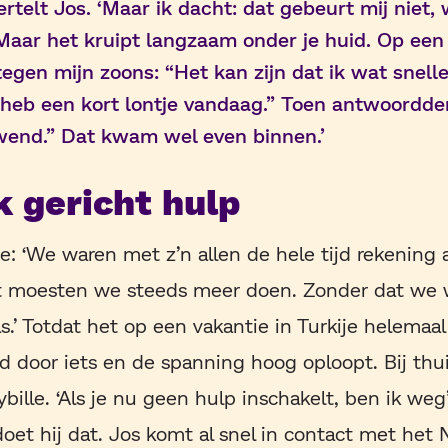
ertelt Jos. ‘Maar ik dacht: dat gebeurt mij niet, 
. Maar het kruipt langzaam onder je huid. Op ee
egen mijn zoons: “Het kan zijn dat ik wat sneller
 heb een kort lontje vandaag.” Toen antwoordden
wend.” Dat kwam wel even binnen.’
k gericht hulp
oe: ‘We waren met z’n allen de hele tijd rekenin
t moesten we steeds meer doen. Zonder dat we 
.’ Totdat het op een vakantie in Turkije helemaal
d door iets en de spanning hoog oploopt. Bij thu
bille. ‘Als je nu geen hulp inschakelt, ben ik weg’
oet hij dat. Jos komt al snel in contact met het