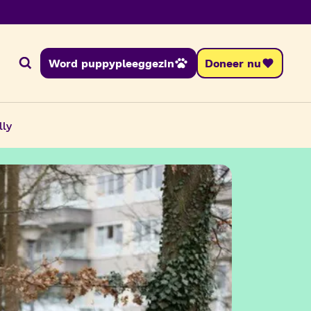
Word puppypleeggezin
Doneer nu
Zoeken
lly