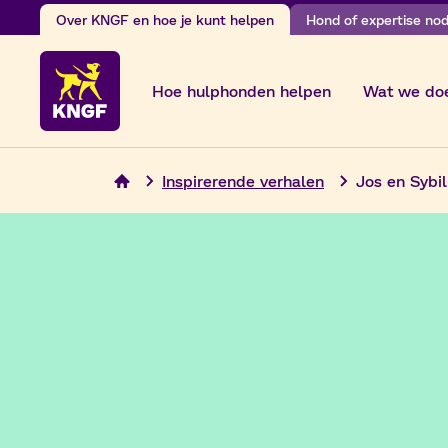
Ga
Over KNGF en hoe je kunt helpen
Hond of expertise nodi
naar
de
Hoe hulphonden helpen
Wat we do
inhoud
Inspirerende verhalen
Jos en Sybi