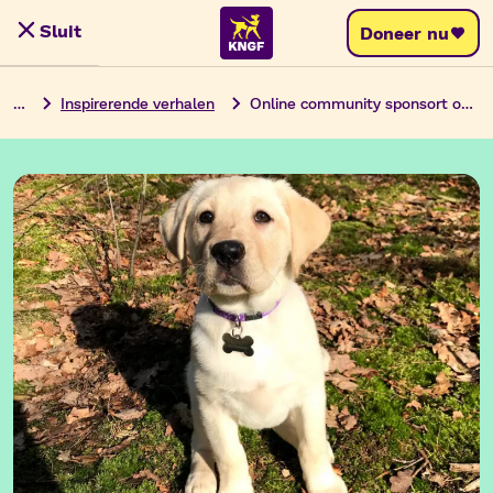
Ga
Sluit
Doneer nu
Menu
naar
de
…
Inspirerende verhalen
Online community sponsort opleiding van pup Twinkle
inhoud