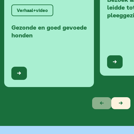
leidde to
Verhaal+video
pleeggez
Gezonde en goed gevoede
honden
Verhaal
1
van
7