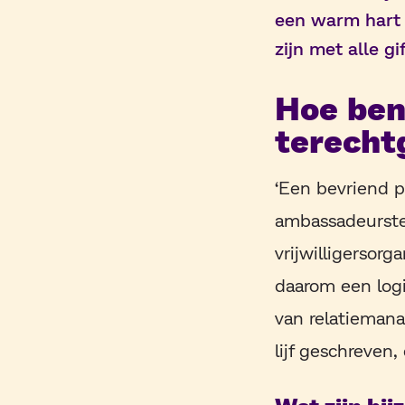
een warm hart 
zijn met alle gi
Hoe ben
terech
‘Een bevriend 
ambassadeurste
vrijwilligersor
daarom een log
van relatiemana
lijf geschreven