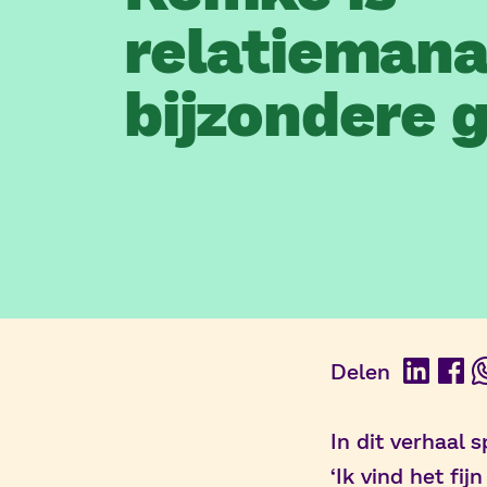
relatieman
bijzondere g
Delen
Linked
Fac
In dit verhaal
‘Ik vind het fi