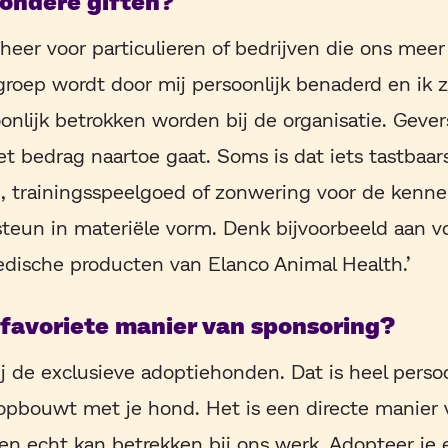
zondere giften?
beheer voor particulieren of bedrijven die ons me
roep wordt door mij persoonlijk benaderd en ik z
onlijk betrokken worden bij de organisatie. Geve
t bedrag naartoe gaat. Soms is dat iets tastbaars
, trainingsspeelgoed of zonwering voor de kenne
teun in materiële vorm. Denk bijvoorbeeld aan v
dische producten van Elanco Animal Health.’
 favoriete manier van sponsoring?
bij de exclusieve adoptiehonden. Dat is heel perso
opbouwt met je hond. Het is een directe manier 
en echt kan betrekken bij ons werk. Adopteer je