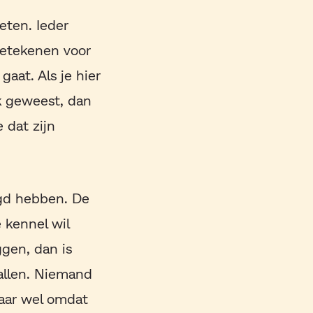
eten. Ieder
 betekenen voor
gaat. Als je hier
k geweest, dan
 dat zijn
egd hebben. De
e kennel wil
ggen, dan is
 allen. Niemand
aar wel omdat