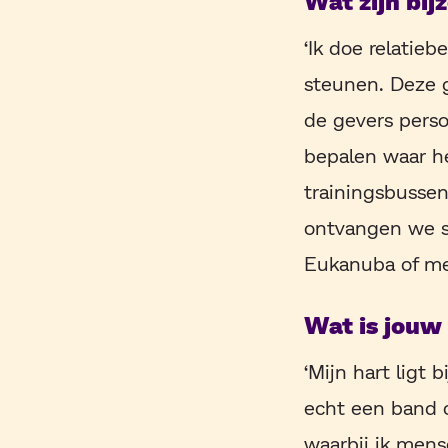
Wat zijn bij
‘Ik doe relatie
steunen. Deze g
de gevers perso
bepalen waar he
trainingsbussen
ontvangen we s
Eukanuba of me
Wat is jouw
‘Mijn hart ligt 
echt een band 
waarbij ik mens