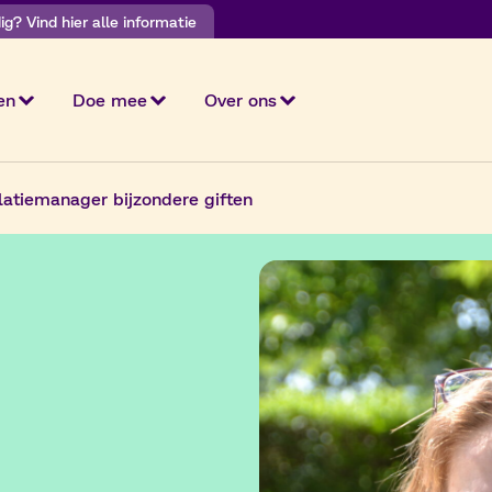
g? Vind hier alle informatie
en
Doe mee
Over ons
latiemanager bijzondere giften