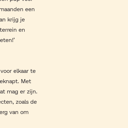
e maanden een
n krijg je
terrein en
eten!’
voor elkaar te
geknapt. Met
t mag er zijn.
cten, zoals de
 erg van om