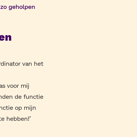
 zo geholpen
en
dinator van het
as voor mij
nden de functie
nctie op mijn
te hebben!’