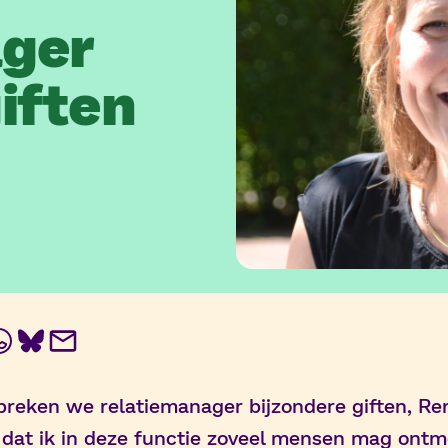
ager
iften
In
ebook
WhatsApp
BlueSky
E-
mail
 spreken we relatiemanager bijzondere giften, R
jn dat ik in deze functie zoveel mensen mag ont