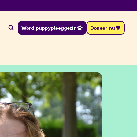
Word puppypleeggezin
Doneer nu
Zoeken