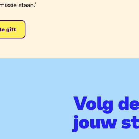
issie staan.’
e gift
Volg d
jouw s