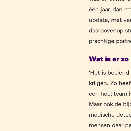
één jaar, dan m
update, met veel
daarbovenop ste
prachtige portr
Wat is er zo
‘Het is boeiend
krijgen. Zo hee
een heel team k
Maar ook de bij
medische detec
mensen daar per