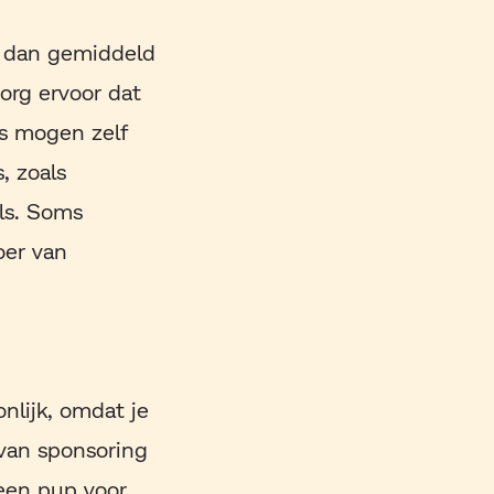
er dan gemiddeld
org ervoor dat
rs mogen zelf
, zoals
ls. Soms
oer van
onlijk, omdat je
van sponsoring
 een pup voor