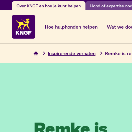
Ga
Over KNGF en hoe je kunt helpen
Hond of expertise nodi
naar
de
Hoe hulphonden helpen
Wat we do
inhoud
Inspirerende verhalen
Remke is re
Remke is