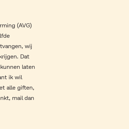
erming (AVG)
lfde
tvangen, wij
krijgen. Dat
 kunnen laten
t ik wil
 alle giften,
enkt, mail dan