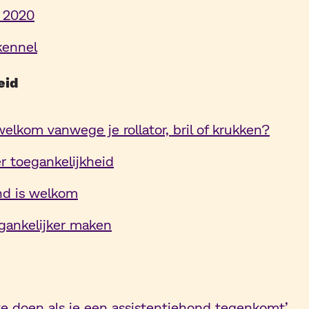
 2020
 kennel
eid
elkom vanwege je rollator, bril of krukken?
r toegankelijkheid
d is welkom
gankelijker maken
te doen als je een assistentiehond tegenkomt’