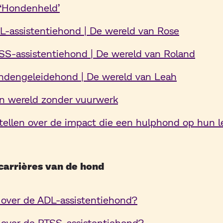
‘Hondenheld’
L-assistentiehond | De wereld van Rose
SS-assistentiehond
|
De wereld van Roland
indengeleidehond
|
De wereld van Leah
n wereld zonder vuurwerk
tellen over de impact die een hulphond op hun l
carrières van de hond
j over de ADL-assistentiehond?
j over de PTSS-assistentiehond?