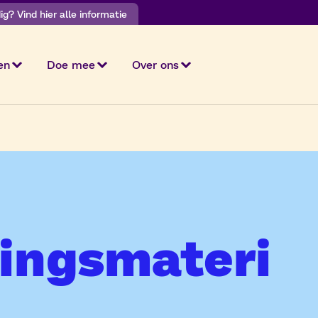
g? Vind hier alle informatie
en
Doe mee
Over ons
tingsmateri