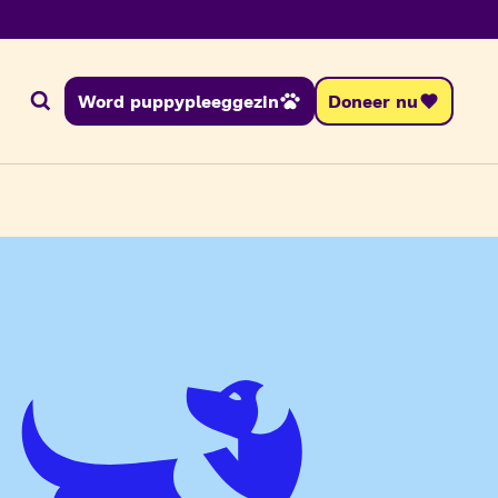
Word puppypleeggezin
Doneer nu
Zoeken