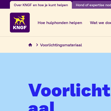
Skip
Over KNGF en hoe je kunt helpen
Hond of expertise nodi
to
content
Hoe hulphonden helpen
Wat we do
Voorlichtingsmateriaal
Voorlich
aal