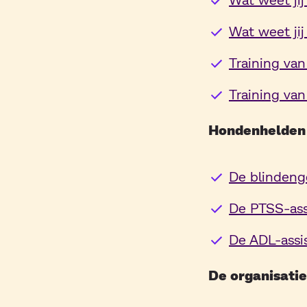
Wat weet ji
Training va
Training van
Hondenhelden
De blindeng
De PTSS-ass
De ADL-assi
De organisatie