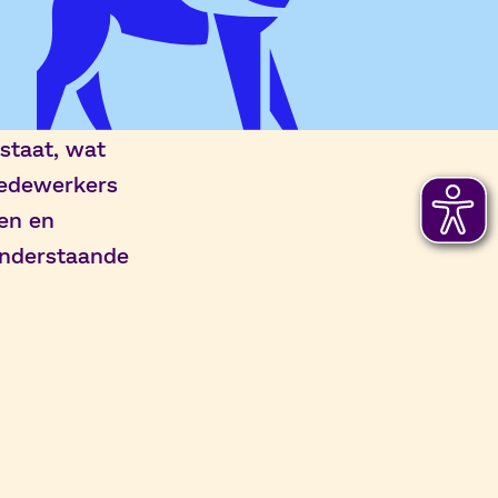
staat, wat
medewerkers
en en
onderstaande