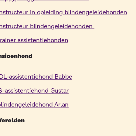
instructeur in opleiding blindengeleidehonden
instructeur blindengeleidehonden
rainer assistentiehonden
nsioenhond
DL-assistentiehond Babbe
-assistentiehond Gustar
blindengeleidehond Arlan
erelden