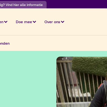
g? Vind hier alle informatie
en
Doe mee
Over ons
onden