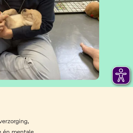
verzorging,
e én mentale