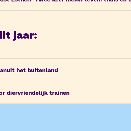
it jaar:
anuit het buitenland
r diervriendelijk trainen