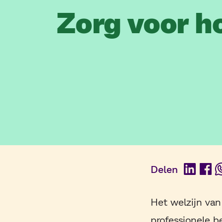
Zorg voor h
Delen
Linked
Fac
Het welzijn van
professionele b