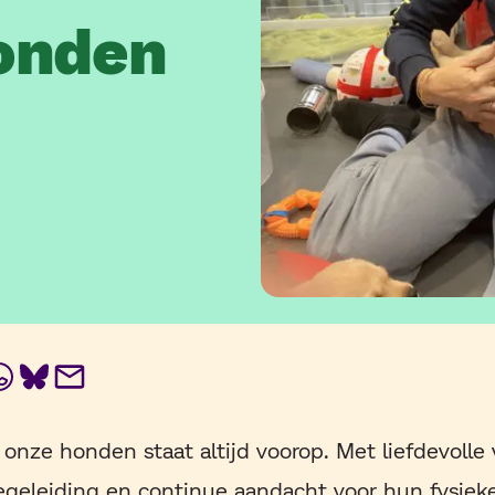
onden
In
ebook
WhatsApp
BlueSky
E-
mail
 onze honden staat altijd voorop. Met liefdevolle 
egeleiding en continue aandacht voor hun fysiek