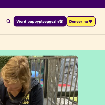
Word puppypleeggezin
Doneer nu
Zoeken