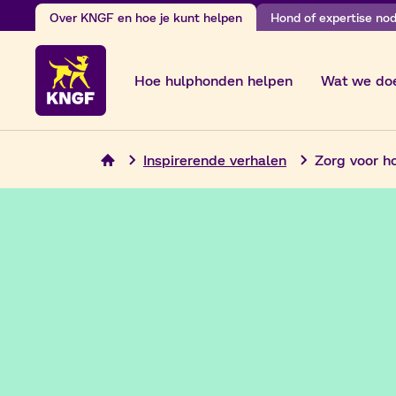
Ga
Over KNGF en hoe je kunt helpen
Hond of expertise nodi
naar
de
Hoe hulphonden helpen
Wat we do
inhoud
Inspirerende verhalen
Zorg voor h