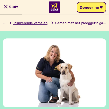
Ga
Sluit
Doneer nu
Menu
naar
de
…
Inspirerende verhalen
Samen met het pleeggezin ga je de uitdaging aan
inhoud