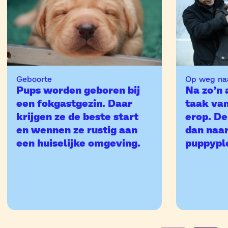
Geboorte
Op weg na
Pups worden geboren bij
Na zo’n 
een fokgastgezin. Daar
taak va
krijgen ze de beste start
erop. De
en wennen ze rustig aan
dan naa
een huiselijke omgeving.
puppypl
Proces