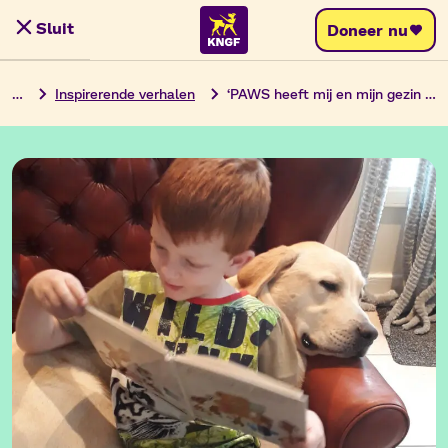
Ga
Sluit
Doneer nu
Menu
naar
de
…
Inspirerende verhalen
‘PAWS heeft mij en mijn gezin zeker vooruit geholpen’
inhoud