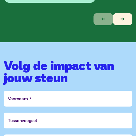
Verhaal
1
van
7
Volg de impact van
jouw steun
Voornaam
Tussenvoegsel