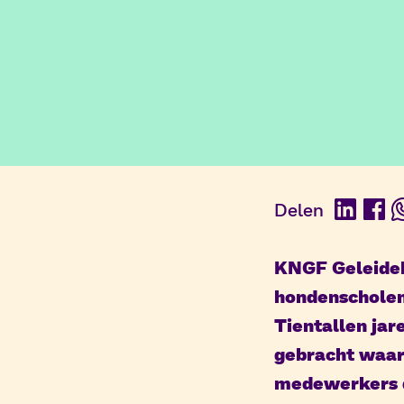
Delen
Linked
Fac
KNGF Geleideh
hondenscholen.
Tientallen ja
gebracht waar
medewerkers di