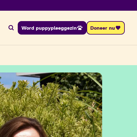
Word puppypleeggezin
Doneer nu
Zoeken