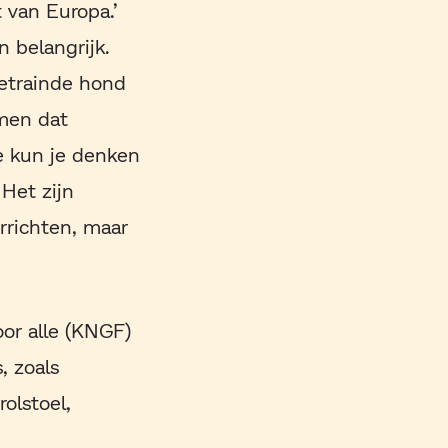
t van Europa.’
n belangrijk.
getrainde hond
omen dat
ie kun je denken
Het zijn
errichten, maar
or alle (KNGF)
 zoals
olstoel,