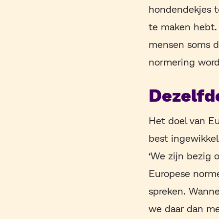
hondendekjes t
te maken hebt.
mensen soms do
normering wordt
Dezelfd
Het doel van Eu
best ingewikkel
‘We zijn bezig 
Europese normer
spreken. Wanne
we daar dan mee