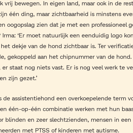
k vrij bewegen. In eigen land, maar ook in de res
zijn één ding, maar zichtbaarheid is minstens eve
en oogopslag zien dat je met een professioneel 
Irma: ‘Er moet natuurlijk een eenduidig logo k
 het dekje van de hond zichtbaar is. Ter verificat
e, gekoppeld aan het chipnummer van de hond. 
 er staat nog niets vast. Er is nog veel werk te v
n zijn gezet.’
is de assistentiehond een overkoepelende term vo
een één-op-één combinatie werken met hun baas,
 blinden en zeer slechtzienden, mensen in een r
meerden met PTSS of kinderen met autisme.