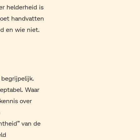
er helderheid is
moet handvatten
d en wie niet.
egrijpelijk.
ceptabel. Waar
kennis over
n
htheid” van de
eld