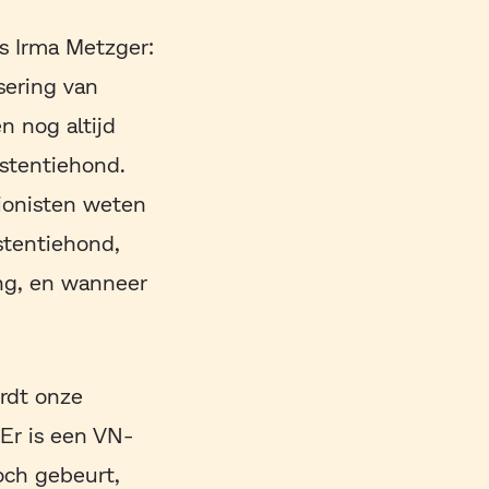
is Irma Metzger:
sering van
n nog altijd
stentiehond.
tionisten weten
stentiehond,
ng, en wanneer
ordt onze
Er is een VN-
och gebeurt,