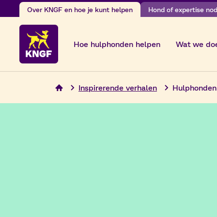
Ga
Over KNGF en hoe je kunt helpen
Hond of expertise nodi
naar
de
Hoe hulphonden helpen
Wat we do
inhoud
Inspirerende verhalen
Hulphonden 