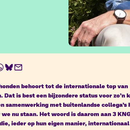
In
ebook
WhatsApp
BlueSky
E-
mail
onden behoort tot de internationale top van
 Dat is best een bijzondere status voor zo’n k
ren samenwerking met buitenlandse collega’s 
 we nu staan. Het woord is daarom aan 3 KN
e, ieder op hun eigen manier, internationaal a