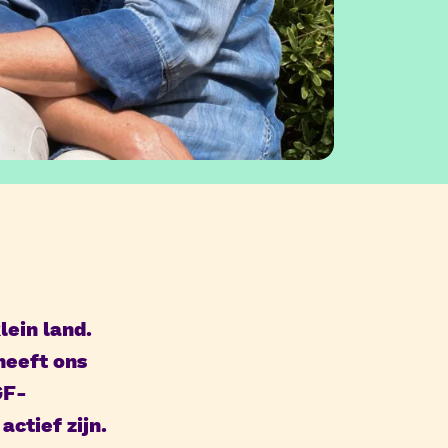
lein land.
heeft ons
GF-
ctief zijn.