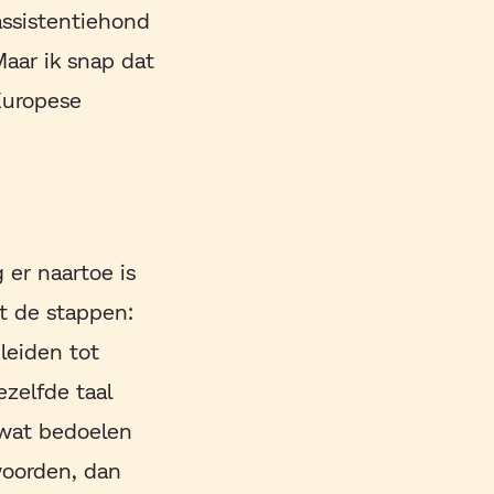
assistentiehond
aar ik snap dat
Europese
 er naartoe is
t de stappen:
leiden tot
zelfde taal
 wat bedoelen
woorden, dan