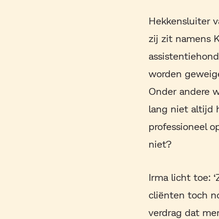
Hekkensluiter v
zij zit namens
assistentiehonde
worden geweige
Onder andere wi
lang niet altij
professioneel 
niet?
Irma licht toe:
cliënten toch n
verdrag dat me