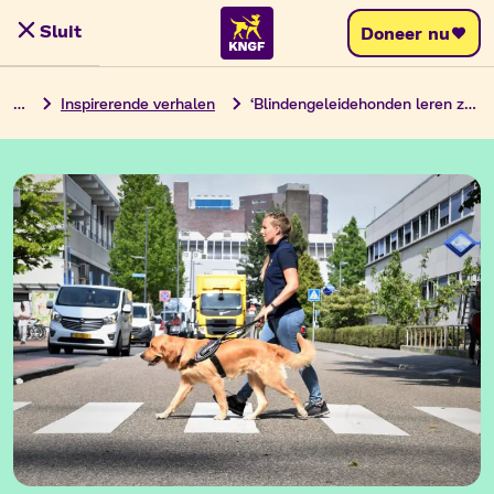
Ga
Sluit
Doneer nu
Menu
naar
de
…
Inspirerende verhalen
‘Blindengeleidehonden leren zelf nadenken’
inhoud