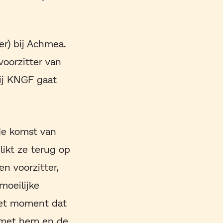
er) bij Achmea.
voorzitter van
bij KNGF gaat
de komst van
likt ze terug op
n voorzitter,
moeilijke
het moment dat
ct met hem en de