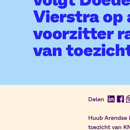
Vierstra op 
voorzitter r
van toezich
Delen
Linked
Fac
Huub Arendse i
toezicht van KN