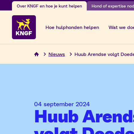
Ga
Over KNGF en hoe je kunt helpen
Hond of expertise nodi
naar
de
Hoe hulphonden helpen
Wat we do
inhoud
Nieuws
Huub Arendse volgt Doede V
04 september 2024
Huub Arend
volgt Doed