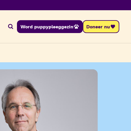
Word puppypleeggezin
Doneer nu
Zoeken