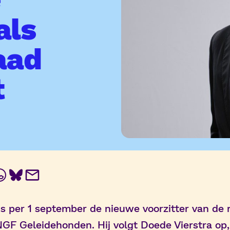
als
aad
t
In
ebook
WhatsApp
BlueSky
E-
mail
s per 1 september de nieuwe voorzitter van de 
GF Geleidehonden. Hij volgt Doede Vierstra op, 