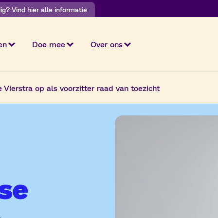
g? Vind hier alle informatie
en
Doe mee
Over ons
ierstra op als voorzitter raad van toezicht
se
e