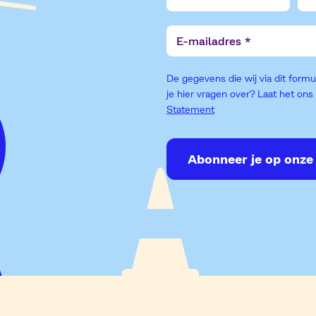
E-
mailadres
De gegevens die wij via dit form
je hier vragen over? Laat het on
Statement
Abonneer je op onze