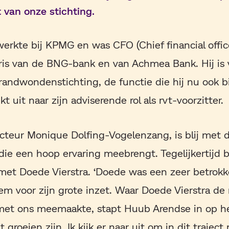
 van onze stichting.
rkte bij KPMG en was CFO (Chief financial offic
ris van de BNG-bank en van Achmea Bank. Hij is 
randwondenstichting, de functie die hij nu ook 
jkt uit naar zijn adviserende rol als rvt-voorzitter.
cteur Monique Dolfing-Vogelenzang, is blij met 
ie een hoop ervaring meebrengt. Tegelijkertijd b
met Doede Vierstra. ‘Doede was een zeer betrokke
m voor zijn grote inzet. Waar Doede Vierstra de 
met ons meemaakte, stapt Huub Arendse in op 
groeien zijn. Ik kijk er naar uit om in dit traje