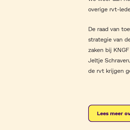
overige rvt-led
De raad van toe
strategie van d
zaken bij KNGF
Jeltje Schraver
de rvt krijgen 
Lees meer ov