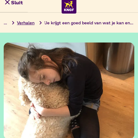
Sluit
Ga
Menu
naar
de
…
Verhalen
‘Je krijgt een goed beeld van wat je kan en mag verwachten van een hond’
inhoud