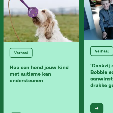
Verhaal
Verhaal
‘Dankzij a
Hoe een hond jouw kind
Bobbie e
met autisme kan
aanwinst
ondersteunen
drukke ge