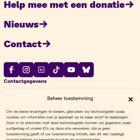
Help mee met een donatie
Nieuws
Contact
Contactgegevens
E-mail:
info@geleidehond.nl
Beheer toestemming
Telefoon:
020 – 496 93 33
Om de beste ervaringen te bieden, gebruiken wij technologieën zoals
cookies om informatie over je apparaat op te slaan en/of te raadplegen.
Amsteldijk Noord 42 1184TD Amstelveen
Door in te stemmen met deze technologieën kunnen wij gegevens zoals
surfgedrag of unieke ID's op deze site verwerken. Als je geen
IBAN:
NL81INGB0000275400
toestemming geeft of uw toestemming intrekt, kan dit een nadelige
KNGF Geleidehonden
invloed hebben op bepaalde functies en mogelijkheden.