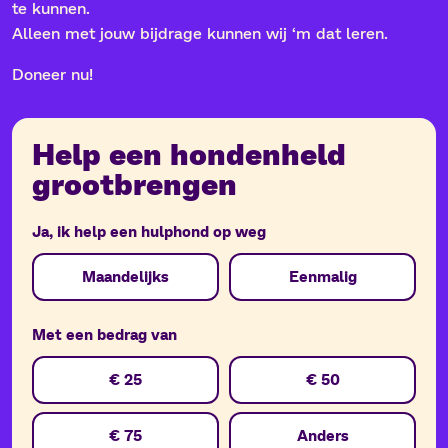
te kunnen.
Alleen met jouw bijdrage kunnen wij ‘m dat leren.
Doneer nu!
Help een hondenheld
grootbrengen
Ja, ik help een hulphond op weg
Donation
Maandelijks
Eenmalig
Period
Met een bedrag van
Donation
€ 25
€ 50
Amount
€ 75
Anders