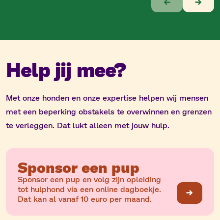
van
10
Help jij mee?
Met onze honden en onze expertise helpen wij mensen
met een beperking obstakels te overwinnen en grenzen
te verleggen. Dat lukt alleen met jouw hulp.
Sponsor een pup
Sponsor een pup en volg zijn opleiding
tot hulphond via een online dagboekje.
Dat kan al vanaf 10 euro per maand.