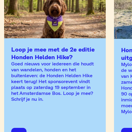
Loop je mee met de 2e editie
Hon
Honden Helden Hike?
uit
Goed nieuws voor iedereen die houdt
Mylo 
van wandelen, honden en het
de w
buitenleven: de Honden Helden Hike
van 
keert terug! Het sponsorevent vindt
zame
plaats op zaterdag 19 september in
Hond
het Amsterdamse Bos. Loop je mee?
90 o
Schrijf je nu in.
inmi
moed
Mylo